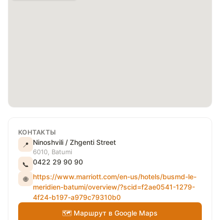
КОНТАКТЫ
Ninoshvili / Zhgenti Street
📍
6010, Batumi
0422 29 90 90
📞
https://www.marriott.com/en-us/hotels/busmd-le-
🌐
meridien-batumi/overview/?scid=f2ae0541-1279-
4f24-b197-a979c79310b0
🗺 Маршрут в Google Maps