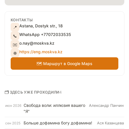
КОНТАКТЫ
Astana, Dostyk str., 18
📍
WhatsApp +77072033535
📞
o.nay@moskva.kz
✉️
https://eng.moskva.kz
🌐
🗺 Маршрут в Google Maps
🗂 ЗДЕСЬ УЖЕ ПРОХОДИЛИ
4
Свобода воли: иллюзия вашего
Александр Панчин
июн 2026
"Я"
Больше дофамина богу дофамина!
Ася Казанцева
сен 2025