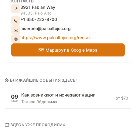
КОНТАКТЫ
3921 Fabian Way
📍
94303, Palo Alto
+1 650-223-8700
📞
mserper@paloaltojcc.org
✉️
https://www.paloaltojcc.org/rentals
🌐
🗺 Маршрут в Google Maps
🎤 БЛИЖАЙШИЕ СОБЫТИЯ ЗДЕСЬ
1
Как возникают и исчезают нации
09
от $70
МАР
Тамара Эйдельман
🗂 ЗДЕСЬ УЖЕ ПРОХОДИЛИ
4