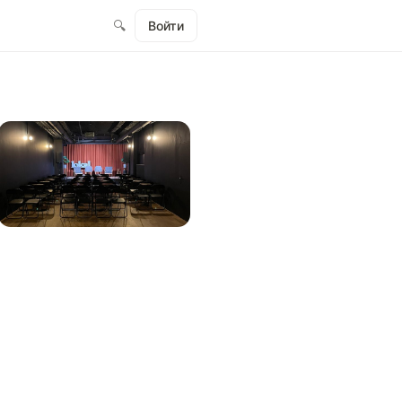
🔍
Войти