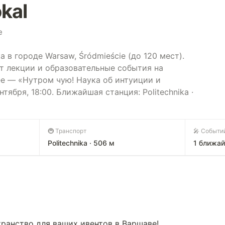
kal
e
 в городе Warsaw, Śródmieście (до 120 мест).
т лекции и образовательные события на
е — «Нутром чую! Наука об интуиции и
тября, 18:00. Ближайшая станция: Politechnika ·
🚇 Транспорт
🎤 Событи
Politechnika · 506 м
1 ближа
транство для ваших ивентов в Варшаве!