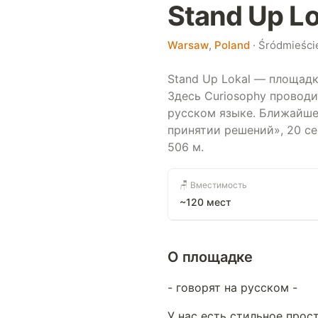
Stand Up Lo
Warsaw
,
Poland
· Śródmieści
Stand Up Lokal — площадка
Здесь Curiosophy проводи
русском языке. Ближайше
принятии решений», 20 сен
506 м.
🪑 Вместимость
~120 мест
О площадке
- говорят на русском -
У нас есть стильное прос