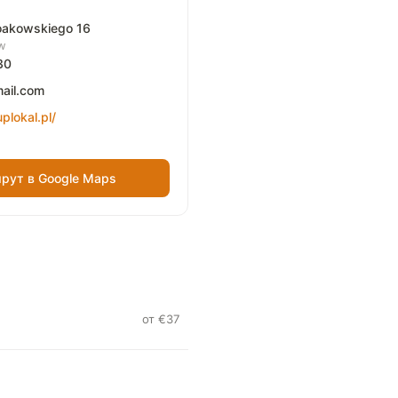
oakowskiego 16
w
30
il.com
plokal.pl/
рут в Google Maps
от €37