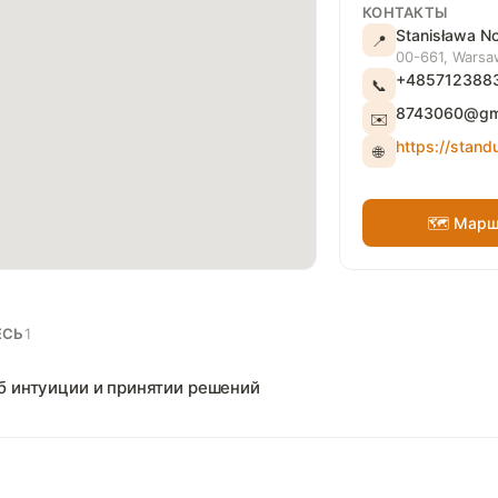
КОНТАКТЫ
Stanisława N
📍
00-661, Warsa
+485712388
📞
8743060@gma
✉️
https://standu
🌐
🗺 Марш
ЕСЬ
1
б интуиции и принятии решений