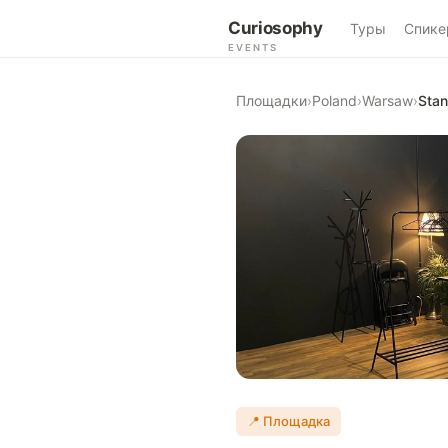
Curiosophy
Туры
Спике
EVENTS
Площадки
›
Poland
›
Warsaw
›
Stan
📍 Площадка