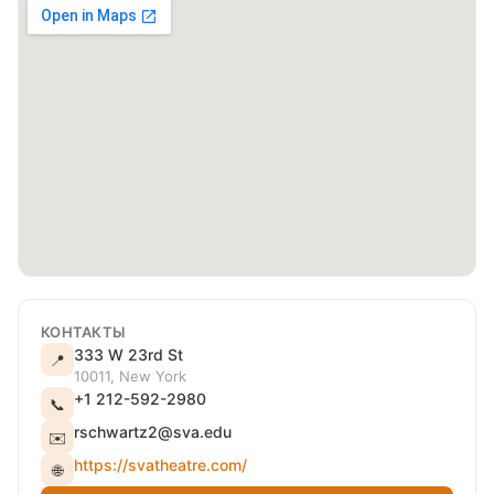
КОНТАКТЫ
333 W 23rd St
📍
10011, New York
+1 212-592-2980
📞
rschwartz2@sva.edu
✉️
https://svatheatre.com/
🌐