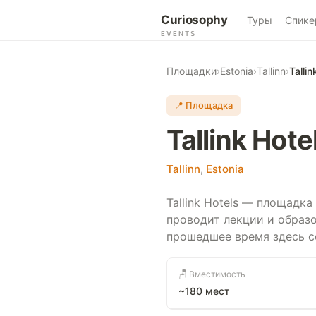
Curiosophy
Туры
Спике
EVENTS
Площадки
›
Estonia
›
Tallinn
›
Tallin
📍 Площадка
Tallink Hote
Tallinn
,
Estonia
Tallink Hotels — площадка 
проводит лекции и образо
прошедшее время здесь со
🪑 Вместимость
~180 мест