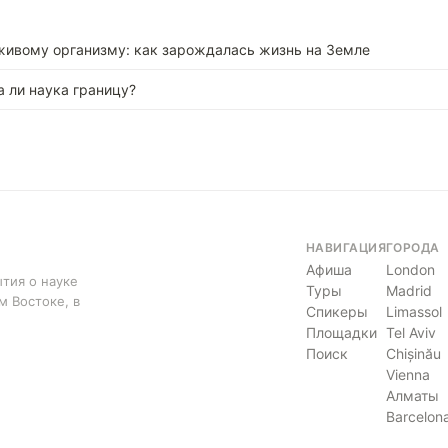
 живому организму: как зарождалась жизнь на Земле
а ли наука границу?
НАВИГАЦИЯ
ГОРОДА
Афиша
London
тия о науке
Туры
Madrid
м Востоке, в
Спикеры
Limassol
Площадки
Tel Aviv
Поиск
Chișinău
Vienna
Алматы
Barcelon