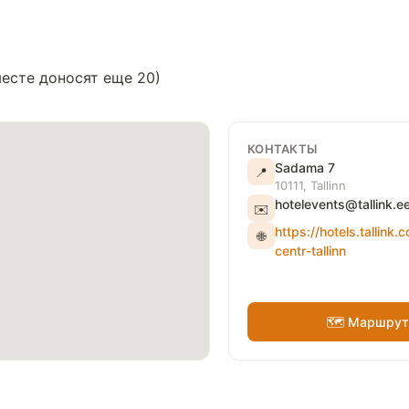
месте доносят еще 20)
КОНТАКТЫ
Sadama 7
📍
10111, Tallinn
hotelevents@tallink.e
✉️
https://hotels.tallink.
🌐
centr-tallinn
🗺 Маршрут 