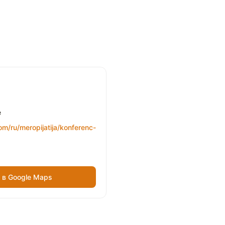
e
com/ru/meropijatija/konferenc-
в Google Maps