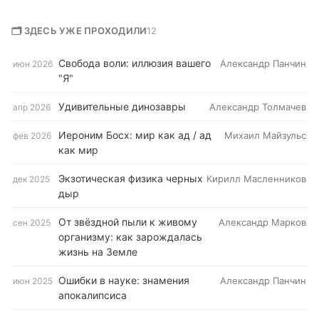
🗂 ЗДЕСЬ УЖЕ ПРОХОДИЛИ
12
Свобода воли: иллюзия вашего
Александр Панчин
июн 2026
"Я"
Удивительные динозавры
Александр Толмачев
апр 2026
Иероним Босх: мир как ад / ад
Михаил Майзульс
фев 2026
как мир
Экзотическая физика черных
Кирилл Масленников
дек 2025
дыр
От звёздной пыли к живому
Александр Марков
сен 2025
организму: как зарождалась
жизнь на Земле
Ошибки в науке: знамения
Александр Панчин
июн 2025
апокалипсиса