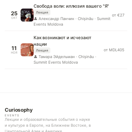
Свобода воли: иллюзия вашего "Я"
25
Лекция
от €27
ОКТ
👤 Александр Панчин · Chișinău · Summit
Events Moldova
Как возникают и исчезают
нации
11
от MDL405
Лекция
НОЯ
👤 Тамара Эйдельман · Chișinău ·
Summit Events Moldova
Curiosophy
EVENTS
Лекции и образовательные события о науке
и культуре в Европе, на Ближнем Востоке, в
Центральной Азии и Америке.