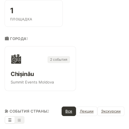
1
ПЛОЩАДКА
🏙 ГОРОДА
1
🏙
2 события
Chișinău
Summit Events Moldova
🎤 СОБЫТИЯ СТРАНЫ
2
Все
Лекции
Экскурсии
☰
⊞