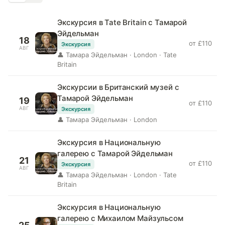
Экскурсия в Tate Britain с Тамарой
Эйдельман
18
от £110
Экскурсия
АВГ
👤 Тамара Эйдельман · London · Tate
Britain
Экскурсии в Британский музей с
Тамарой Эйдельман
19
от £110
АВГ
Экскурсия
👤 Тамара Эйдельман · London
Экскурсия в Национальную
галерею с Тамарой Эйдельман
21
от £110
Экскурсия
АВГ
👤 Тамара Эйдельман · London · Tate
Britain
Экскурсия в Национальную
галерею с Михаилом Майзульсом