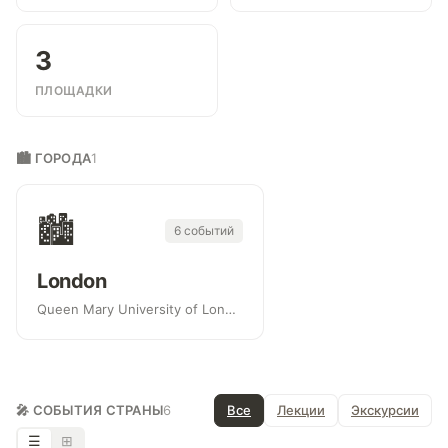
3
ПЛОЩАДКИ
🏙 ГОРОДА
1
🏙
6 событий
London
Queen Mary University of London, Tate Britain, The National Gallery
🎤 СОБЫТИЯ СТРАНЫ
6
Все
Лекции
Экскурсии
☰
⊞