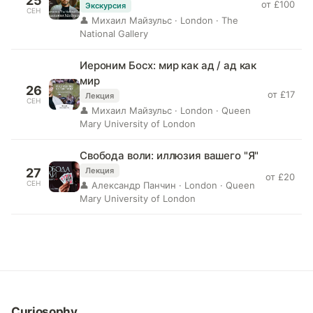
25
от £100
Экскурсия
СЕН
👤 Михаил Майзульс · London · The
National Gallery
Иероним Босх: мир как ад / ад как
мир
26
от £17
Лекция
СЕН
👤 Михаил Майзульс · London · Queen
Mary University of London
Свобода воли: иллюзия вашего "Я"
27
Лекция
от £20
СЕН
👤 Александр Панчин · London · Queen
Mary University of London
Curiosophy