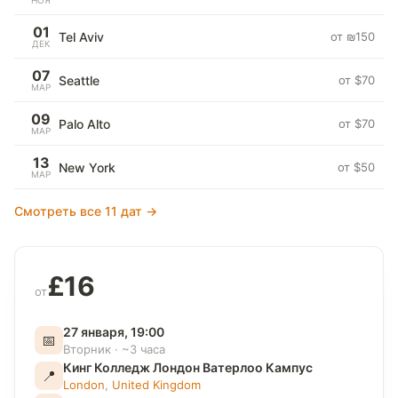
НОЯ
01
Tel Aviv
от ₪150
ДЕК
07
Seattle
от $70
МАР
09
Palo Alto
от $70
МАР
13
New York
от $50
МАР
Смотреть все 11 дат →
£16
от
27 января, 19:00
📅
Вторник · ~3 часа
Кинг Колледж Лондон Ватерлоо Кампус
📍
London
,
United Kingdom