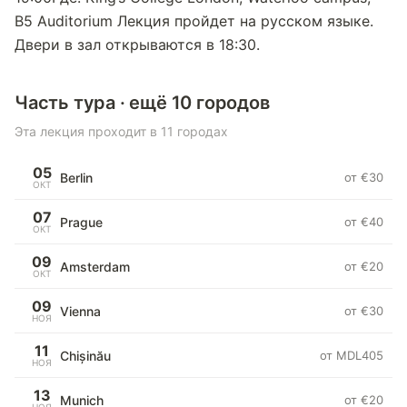
B5 Auditorium Лекция пройдет на русском языке.
Двери в зал открываются в 18:30.
Часть тура · ещё 10 городов
Эта лекция проходит в 11 городах
05
Berlin
от €30
ОКТ
07
Prague
от €40
ОКТ
09
Amsterdam
от €20
ОКТ
09
Vienna
от €30
НОЯ
11
Chișinău
от MDL405
НОЯ
13
Munich
от €20