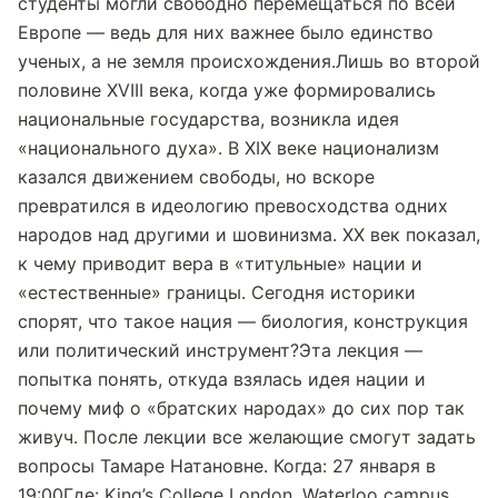
студенты могли свободно перемещаться по всей
Европе — ведь для них важнее было единство
ученых, а не земля происхождения.Лишь во второй
половине XVIII века, когда уже формировались
национальные государства, возникла идея
«национального духа». В XIX веке национализм
казался движением свободы, но вскоре
превратился в идеологию превосходства одних
народов над другими и шовинизма. XX век показал,
к чему приводит вера в «титульные» нации и
«естественные» границы. Сегодня историки
спорят, что такое нация — биология, конструкция
или политический инструмент?Эта лекция —
попытка понять, откуда взялась идея нации и
почему миф о «братских народах» до сих пор так
живуч. После лекции все желающие смогут задать
вопросы Тамаре Натановне. Когда: 27 января в
19:00Где: King’s College London, Waterloo campus,