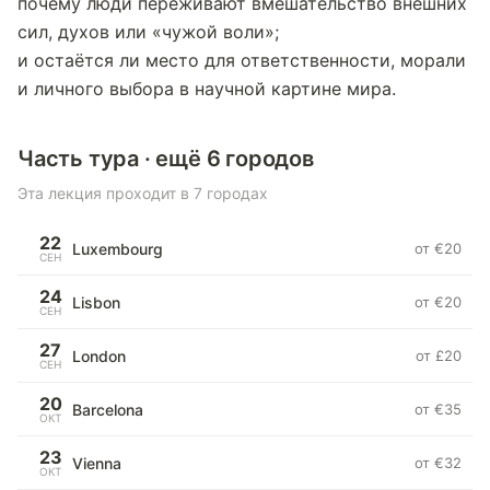
почему люди переживают вмешательство внешних
сил, духов или «чужой воли»;
и остаётся ли место для ответственности, морали
и личного выбора в научной картине мира.
Часть тура · ещё 6 городов
Эта лекция проходит в 7 городах
22
Luxembourg
от €20
СЕН
24
Lisbon
от €20
СЕН
27
London
от £20
СЕН
20
Barcelona
от €35
ОКТ
23
Vienna
от €32
ОКТ