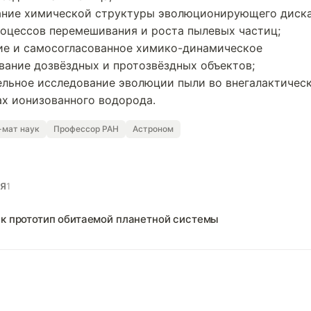
ание химической структуры эволюционирующего диска
оцессов перемешивания и роста пылевых частиц;
ие и самосогласованное химико-динамическое
ание дозвёздных и протозвёздных объектов;
льное исследование эволюции пыли во внегалактичес
х ионизованного водорода.
-мат наук
Профессор РАН
Астроном
Я
1
к прототип обитаемой планетной системы