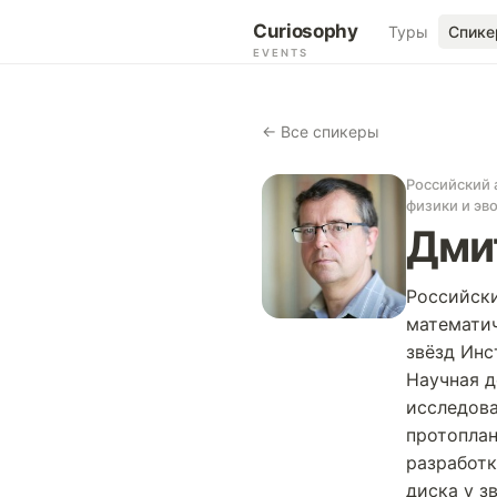
Curiosophy
Туры
Спике
EVENTS
← Все спикеры
Российский 
физики и эв
Дми
Российски
математич
звёзд Инс
Научная д
исследова
протоплан
разработк
диска у з