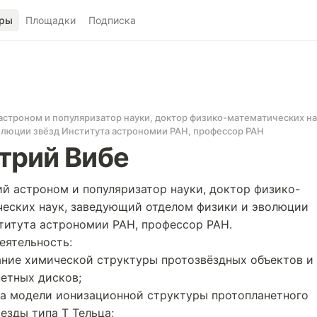
ры
Площадки
Подписка
астроном и популяризатор науки, доктор физико-математических н
олюции звёзд Института астрономии РАН, профессор РАН
трий Вибе
й астроном и популяризатор науки, доктор физико-
еских наук, заведующий отделом физики и эволюции
титута астрономии РАН, профессор РАН.
еятельность:
ние химической структуры протозвёздных объектов и
етных дисков;
а модели ионизационной структуры протопланетного
везды типа Т Тельца;