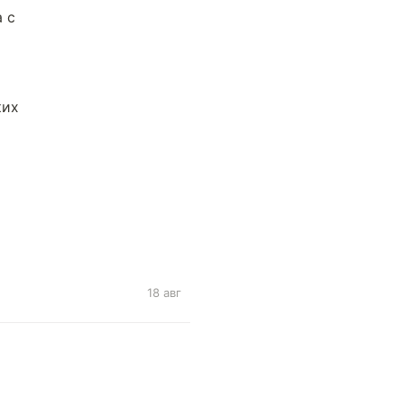
 с
ких
18 авг