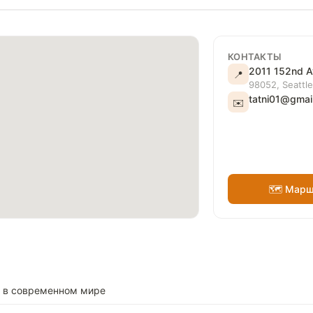
КОНТАКТЫ
2011 152nd 
📍
98052, Seattle
tatni01@gmai
✉️
🗺 Марш
а в современном мире