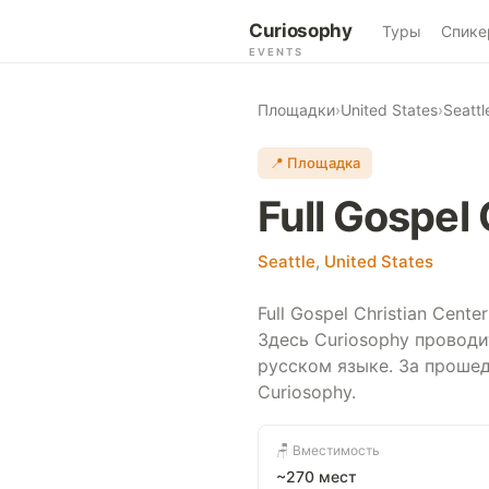
Curiosophy
Туры
Спике
EVENTS
Площадки
›
United States
›
Seattl
📍 Площадка
Full Gospel
Seattle
,
United States
Full Gospel Christian Cent
Здесь Curiosophy проводи
русском языке. За проше
Curiosophy.
🪑 Вместимость
~270 мест