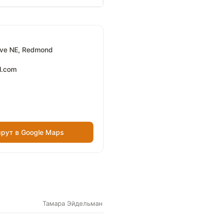
Ave NE, Redmond
l.com
рут в Google Maps
Тамара Эйдельман