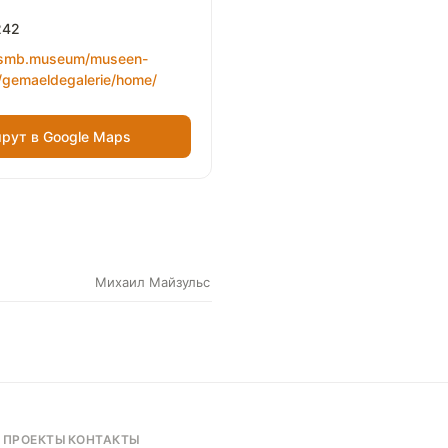
242
.smb.museum/museen-
n/gemaeldegalerie/home/
рут в Google Maps
Михаил Майзульс
ПРОЕКТЫ
КОНТАКТЫ