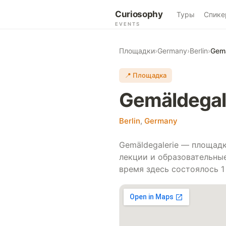
Curiosophy
Туры
Спике
EVENTS
Площадки
›
Germany
›
Berlin
›
Gemä
📍 Площадка
Gemäldegal
Berlin
,
Germany
Gemäldegalerie — площадка
лекции и образовательны
время здесь состоялось 1