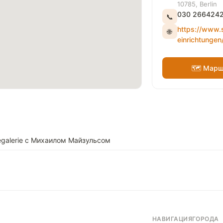
10785, Berlin
030 266424
📞
https://www
🌐
einrichtunge
🗺 Марш
galerie с Михаилом Майзульсом
НАВИГАЦИЯ
ГОРОДА