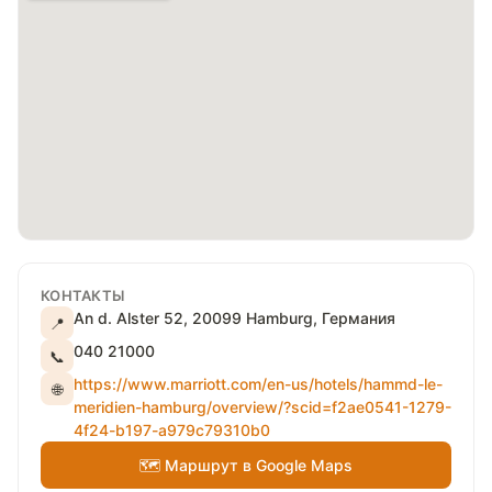
КОНТАКТЫ
An d. Alster 52, 20099 Hamburg, Германия
📍
040 21000
📞
https://www.marriott.com/en-us/hotels/hammd-le-
🌐
meridien-hamburg/overview/?scid=f2ae0541-1279-
4f24-b197-a979c79310b0
🗺 Маршрут в Google Maps