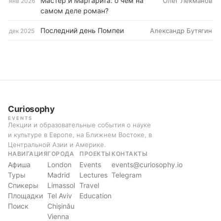
Мастер и Маргарита: о чем на
Олег Лекманов
янв 2026
самом деле роман?
Последний день Помпеи
Александр Бутягин
дек 2025
Curiosophy
EVENTS
Лекции и образовательные события о науке
и культуре в Европе, на Ближнем Востоке, в
Центральной Азии и Америке.
НАВИГАЦИЯ
ГОРОДА
ПРОЕКТЫ
КОНТАКТЫ
Афиша
London
Events
events@curiosophy.io
Туры
Madrid
Lectures
Telegram
Спикеры
Limassol
Travel
Площадки
Tel Aviv
Education
Поиск
Chișinău
Vienna