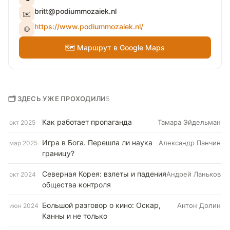
britt@podiummozaiek.nl
✉️
https://www.podiummozaiek.nl/
🌐
🗺 Маршрут в Google Maps
🗂 ЗДЕСЬ УЖЕ ПРОХОДИЛИ
5
Как работает пропаганда
Тамара Эйдельман
окт 2025
Игра в Бога. Перешла ли наука
Александр Панчин
мар 2025
границу?
Северная Корея: взлеты и падения
Андрей Ланьков
окт 2024
общества контроля
Большой разговор о кино: Оскар,
Антон Долин
июн 2024
Канны и не только