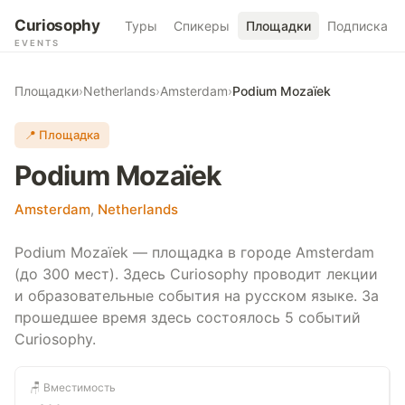
Curiosophy
Туры
Спикеры
Площадки
Подписка
EVENTS
Площадки
›
Netherlands
›
Amsterdam
›
Podium Mozaïek
📍 Площадка
Podium Mozaïek
Amsterdam
,
Netherlands
Podium Mozaïek — площадка в городе Amsterdam
(до 300 мест). Здесь Curiosophy проводит лекции
и образовательные события на русском языке. За
прошедшее время здесь состоялось 5 событий
Curiosophy.
🪑 Вместимость