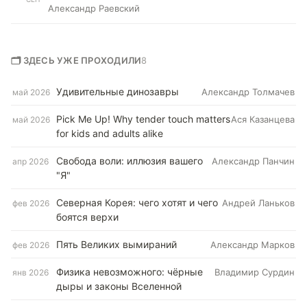
Александр Раевский
🗂 ЗДЕСЬ УЖЕ ПРОХОДИЛИ
8
Удивительные динозавры
Александр Толмачев
май 2026
Pick Me Up! Why tender touch matters
Ася Казанцева
май 2026
for kids and adults alike
Свобода воли: иллюзия вашего
Александр Панчин
апр 2026
"Я"
Северная Корея: чего хотят и чего
Андрей Ланьков
фев 2026
боятся верхи
Пять Великих вымираний
Александр Марков
фев 2026
Физика невозможного: чёрные
Владимир Сурдин
янв 2026
дыры и законы Вселенной